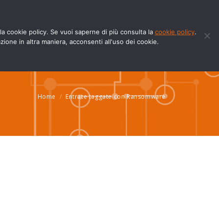
Facebook
YouTube
page
page
ella cookie policy. Se vuoi saperne di più consulta la
cookie policy
.
w-how
Blog
Contatti
Fatture e Documenti
opens
opens
one in altra maniera, acconsenti all'uso dei cookie.
in
in
new
new
window
window
Home
Entrate taggate con Ransomware
Tu sei qui: