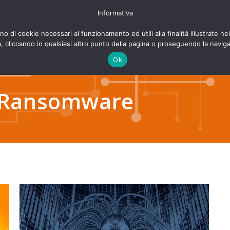
Informativa
ono di cookie necessari al funzionamento ed utili alla finalità illustrate n
Azienda
Servizi
Kno
liccando in qualsiasi altro punto della pagina o proseguendo la navigazi
Ok
Ransomware