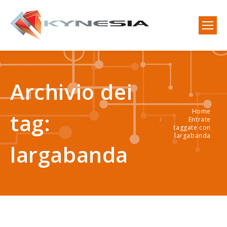
Archivio dei
Home
Tu sei qui:
tag:
Entrate
taggate con
largabanda
largabanda