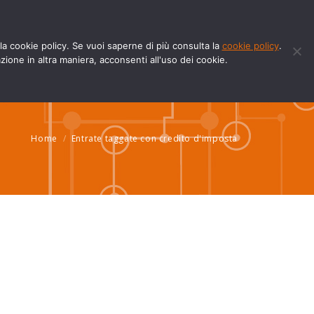
Facebook
YouTube
page
page
ella cookie policy. Se vuoi saperne di più consulta la
cookie policy
.
w-how
Blog
Contatti
Fatture e Documenti
opens
opens
one in altra maniera, acconsenti all'uso dei cookie.
in
in
new
new
window
window
Home
Entrate taggate con credito d'imposta
Tu sei qui: