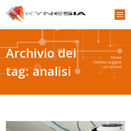
Archivio dei
Home
Tu sei qui:
Entrate taggate
tag:
analisi
con analisi